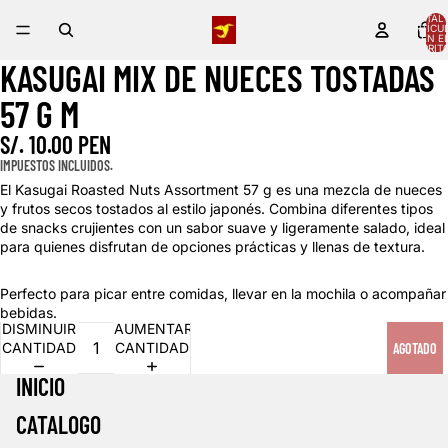
TOTAL 
ARTÍCU
EN E
CARRITO
KASUGAI MIX DE NUECES TOSTADAS
ABRIR
IMAGEN
57 G M
A
PANTALLA
S/. 10.00 PEN
COMPLETA
IMPUESTOS INCLUIDOS.
El Kasugai Roasted Nuts Assortment 57 g es una mezcla de nueces
y frutos secos tostados al estilo japonés. Combina diferentes tipos
de snacks crujientes con un sabor suave y ligeramente salado, ideal
para quienes disfrutan de opciones prácticas y llenas de textura.
Perfecto para picar entre comidas, llevar en la mochila o acompañar
bebidas.
DISMINUIR
AUMENTAR
CANTIDAD
CANTIDAD
AGOTADO
INICIO
CATALOGO