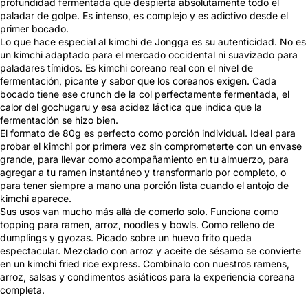
profundidad fermentada que despierta absolutamente todo el
paladar de golpe. Es intenso, es complejo y es adictivo desde el
primer bocado.
Lo que hace especial al kimchi de Jongga es su autenticidad. No es
un kimchi adaptado para el mercado occidental ni suavizado para
paladares tímidos. Es kimchi coreano real con el nivel de
fermentación, picante y sabor que los coreanos exigen. Cada
bocado tiene ese crunch de la col perfectamente fermentada, el
calor del gochugaru y esa acidez láctica que indica que la
fermentación se hizo bien.
El formato de 80g es perfecto como porción individual. Ideal para
probar el kimchi por primera vez sin comprometerte con un envase
grande, para llevar como acompañamiento en tu almuerzo, para
agregar a tu ramen instantáneo y transformarlo por completo, o
para tener siempre a mano una porción lista cuando el antojo de
kimchi aparece.
Sus usos van mucho más allá de comerlo solo. Funciona como
topping para ramen, arroz, noodles y bowls. Como relleno de
dumplings y gyozas. Picado sobre un huevo frito queda
espectacular. Mezclado con arroz y aceite de sésamo se convierte
en un kimchi fried rice express. Combinalo con nuestros ramens,
arroz, salsas y condimentos asiáticos para la experiencia coreana
completa.